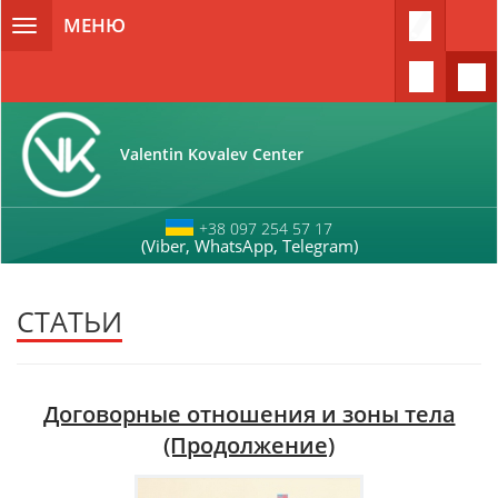
Перейти к основному содержанию
МЕНЮ
Toggle
navigation
Valentin Kovalev Center
+38 097 254 57 17
(Viber, WhatsApp, Telegram)
СТАТЬИ
Договорные отношения и зоны тела
(Продолжение)