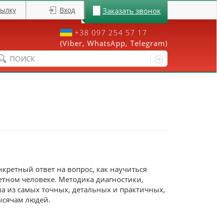
сылку
Вход
Заказать звонок
+38 097 254 57 17
(Viber, WhatsApp, Telegram)
Форма поиска
кретный ответ на вопрос, как научиться
ретном человеке. Методика диагностики,
на из самых точных, детальных и практичных,
ысячам людей.