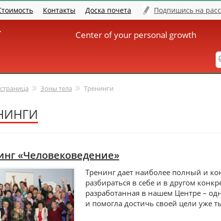
Стоимость
Контакты
Доска почета
Подпишись на рас
er
Center of your personal growth
 страница
Зоны тела
Тренинги
НИНГИ
инг «Человековедение»
Тренинг дает наиболее полный и кон
разбираться в себе и в другом конк
разработанная в нашем Центре – од
и помогла достичь своей цели уже т