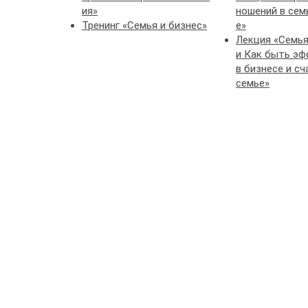
ия»
ношений в сем
Тренинг «Семья и бизнес»
е»
Лекция «Семья
и Как быть э
в бизнесе и с
семье»