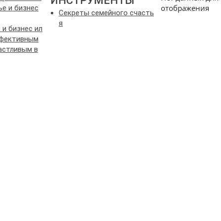
ИНСТРУМЕНТЫ
отображения
ье и бизнес
Секреты семейного счасть
я
 и бизнес ил
ффективным
частливым в