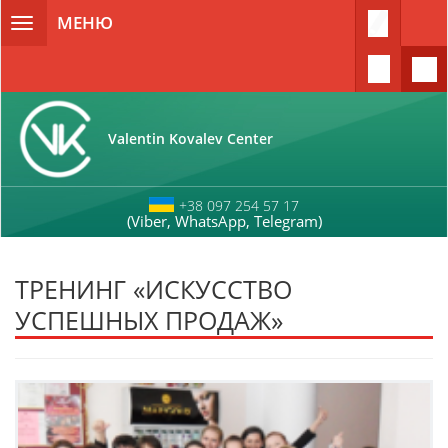
Перейти к основному содержанию
МЕНЮ
Toggle
navigation
Valentin Kovalev Center
+38 097 254 57 17
(Viber, WhatsApp, Telegram)
ТРЕНИНГ «ИСКУССТВО
УСПЕШНЫХ ПРОДАЖ»