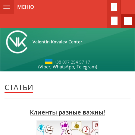
Перейти к основному содержанию
МЕНЮ
Toggle
navigation
Valentin Kovalev Center
+38 097 254 57 17
(Viber, WhatsApp, Telegram)
СТАТЬИ
Клиенты разные важны!