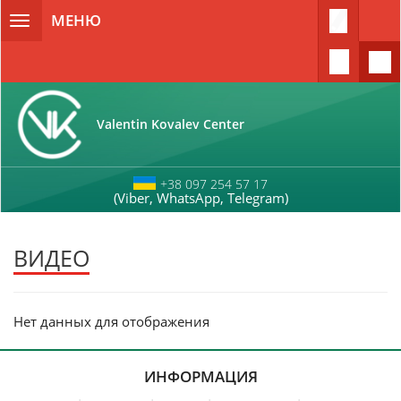
Перейти к основному содержанию
МЕНЮ
Toggle
navigation
Valentin Kovalev Center
+38 097 254 57 17
(Viber, WhatsApp, Telegram)
ВИДЕО
Нет данных для отображения
ИНФОРМАЦИЯ