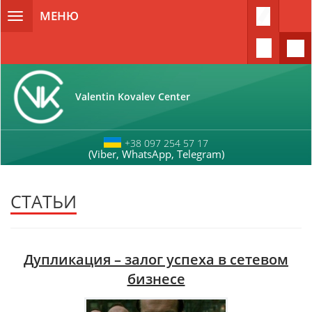
Перейти к основному содержанию
МЕНЮ
Toggle
navigation
Valentin Kovalev Center
+38 097 254 57 17
(Viber, WhatsApp, Telegram)
СТАТЬИ
Дупликация – залог успеха в сетевом
бизнесе