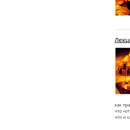
Лекц
как пр
что «от
что и 