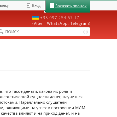
сылку
Вход
Заказать звонок
+38 097 254 57 17
(Viber, WhatsApp, Telegram)
Форма поиска
 что такое деньги, какова их роль и
энергетической сущности денег, научиться
отоками. Параллельно слушатели
ми, влияющими на успех в построении МЛМ-
 качества влияют и на приход денег, и на