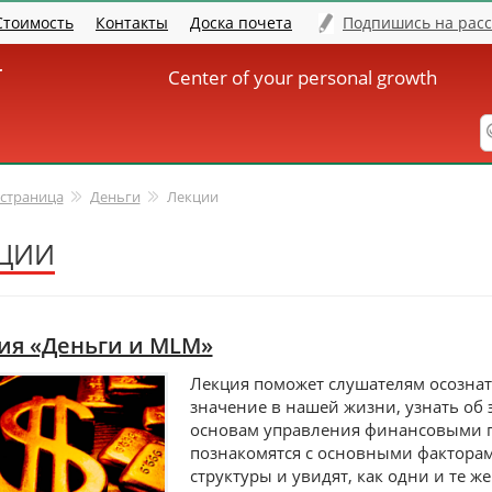
Стоимость
Контакты
Доска почета
Подпишись на рас
er
Center of your personal growth
 страница
Деньги
Лекции
ЦИИ
ия «Деньги и MLM»
Лекция поможет слушателям осознать,
значение в нашей жизни, узнать об 
основам управления финансовыми п
познакомятся с основными фактора
структуры и увидят, как одни и те же