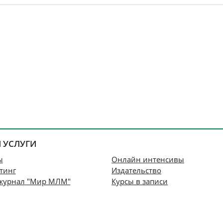
 УСЛУГИ
ы
Онлайн интенсивы
тинг
Издательство
журнал "Мир МЛМ"
Курсы в записи
н мероприятия
Книги и инструменты