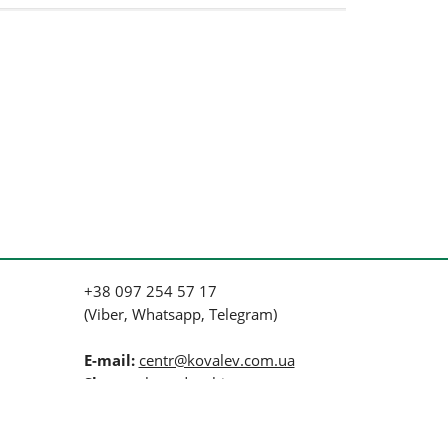
+38 097 254 57 17
(Viber, Whatsapp, Telegram)
E-mail:
centr@kovalev.com.ua
Skype:
elena-danshina