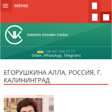
Перейти к основному содержанию
МЕНЮ
Toggle
navigation
Valentin Kovalev Center
+38 097 254 57 17
(Viber, WhatsApp, Telegram)
ЕГОРУШКИНА АЛЛА, РОССИЯ, Г.
КАЛИНИНГРАД