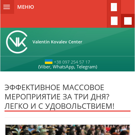
Перейти к основному содержанию
МЕНЮ
Toggle
navigation
Valentin Kovalev Center
+38 097 254 57 17
(Viber, WhatsApp, Telegram)
ЭФФЕКТИВНОЕ МАССОВОЕ
МЕРОПРИЯТИЕ ЗА ТРИ ДНЯ?
ЛЕГКО И С УДОВОЛЬСТВИЕМ!