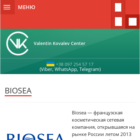
Перейти к основному содержанию
МЕНЮ
Toggle
navigation
Valentin Kovalev Center
+38 097 254 57 17
(Viber, WhatsApp, Telegram)
BIOSEA
Biosea — французская
косметическая сетевая
компания, открывшаяся на
рынке России летом 2013