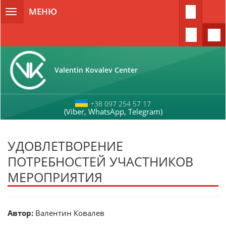
Перейти к основному содержанию
МЕНЮ
Toggle
navigation
Valentin Kovalev Center
+38 097 254 57 17
(Viber, WhatsApp, Telegram)
УДОВЛЕТВОРЕНИЕ
ПОТРЕБНОСТЕЙ УЧАСТНИКОВ
МЕРОПРИЯТИЯ
Автор:
Валентин Ковалев